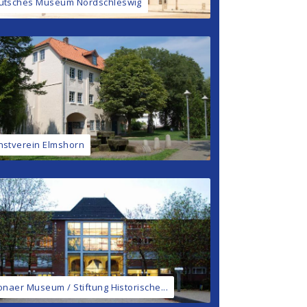
utsches Museum Nordschleswig
nstverein Elmshorn
onaer Museum / Stiftung Historische...