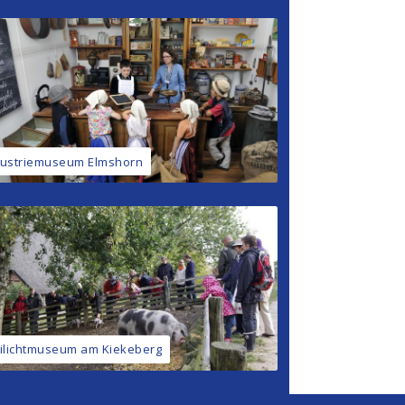
dustriemuseum Elmshorn
eilichtmuseum am Kiekeberg