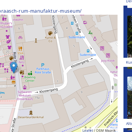
De
/braasch-rum-manufaktur-museum/
Ku
Alt
Leaflet
| OSM Mapnik