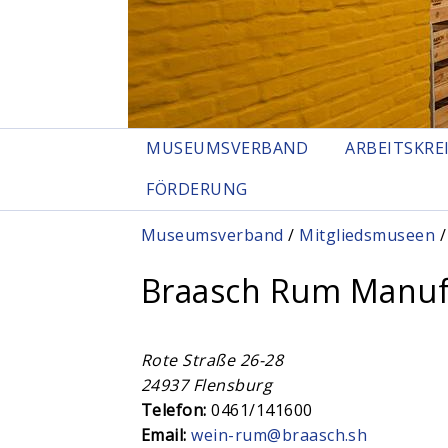
MUSEUMSVERBAND
ARBEITSKRE
FÖRDERUNG
Sie sind hier
Museumsverband
/
Mitgliedsmuseen
/
Braasch Rum Manu
Rote Straße 26-28
24937
Flensburg
Telefon:
0461/141600
Email:
wein-rum@braasch.sh