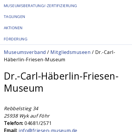
MUSEUMSBERATUNG/-ZERTIFIZIERUNG
TAGUNGEN
AKTIONEN
FÖRDERUNG
Sie sind hier
Museumsverband
/
Mitgliedsmuseen
/ Dr.-Carl-
Häberlin-Friesen-Museum
Dr.-Carl-Häberlin-Friesen-
Museum
Rebbelstieg 34
25938
Wyk auf Föhr
Telefon:
04681/2571
Email:
info@friesen-museum.de