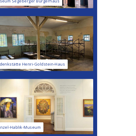
seum Segeberger Bürgerhaus
denkstätte Henri-Goldstein-Haus
nzel-Hablik-Museum