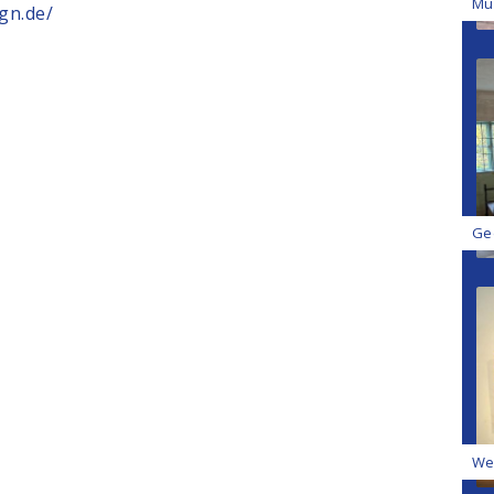
Mu
gn.de/
Ge
We