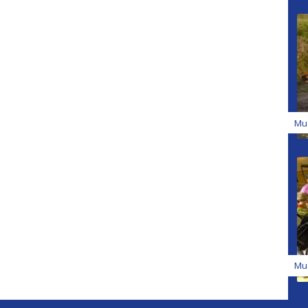
Mu
Mu