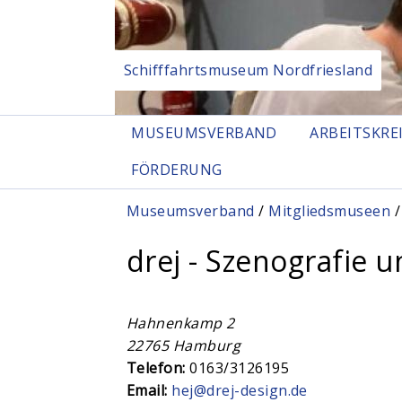
Schifffahrtsmuseum Nordfriesland
MUSEUMSVERBAND
ARBEITSKRE
FÖRDERUNG
Sie sind hier
Museumsverband
/
Mitgliedsmuseen
/
drej - Szenografie 
Hahnenkamp 2
22765
Hamburg
Telefon:
0163/3126195
Email:
hej@drej-design.de