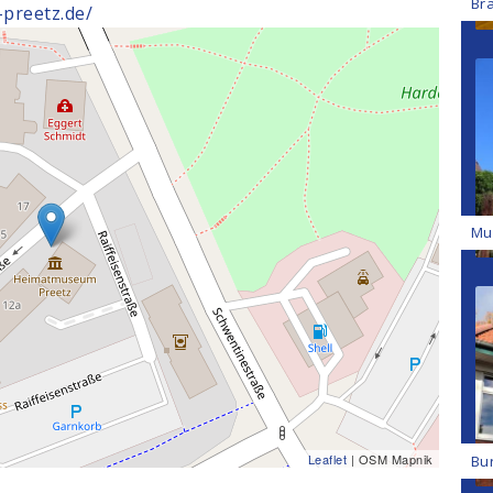
Br
preetz.de/
Mu
Leaflet
| OSM Mapnik
Bu