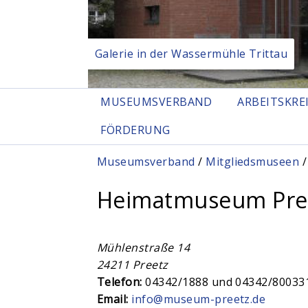
Galerie in der Wassermühle Trittau
MUSEUMSVERBAND
ARBEITSKRE
FÖRDERUNG
Sie sind hier
Museumsverband
/
Mitgliedsmuseen
/
Heimatmuseum Pre
Mühlenstraße 14
24211
Preetz
Telefon:
04342/1888 und 04342/80033
Email:
info@museum-preetz.de