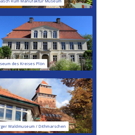
aasch Rum Manufaktur Museum
seum des Kreises Plön
rger Waldmuseum / Dithmarschen