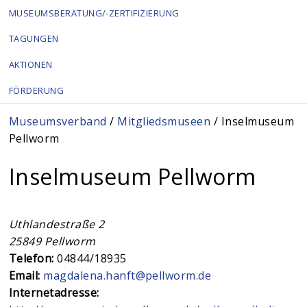
MUSEUMSBERATUNG/-ZERTIFIZIERUNG
TAGUNGEN
AKTIONEN
FÖRDERUNG
Sie sind hier
Museumsverband
/
Mitgliedsmuseen
/ Inselmuseum
Pellworm
Inselmuseum Pellworm
Uthlandestraße 2
25849
Pellworm
Telefon:
04844/18935
Email:
magdalena.hanft@pellworm.de
Internetadresse: