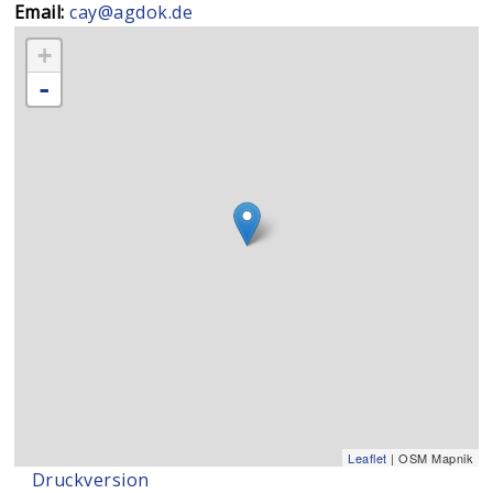
Email:
cay@agdok.de
+
-
Leaflet
| OSM Mapnik
Druckversion