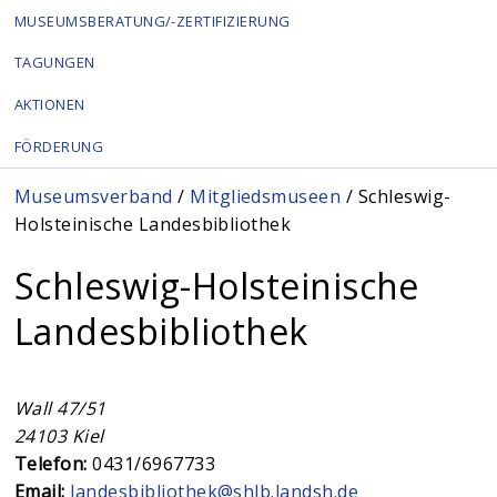
MUSEUMSBERATUNG/-ZERTIFIZIERUNG
TAGUNGEN
AKTIONEN
FÖRDERUNG
Sie sind hier
Museumsverband
/
Mitgliedsmuseen
/ Schleswig-
Holsteinische Landesbibliothek
Schleswig-Holsteinische
Landesbibliothek
Wall 47/51
24103
Kiel
Telefon:
0431/6967733
Email:
landesbibliothek@shlb.landsh.de