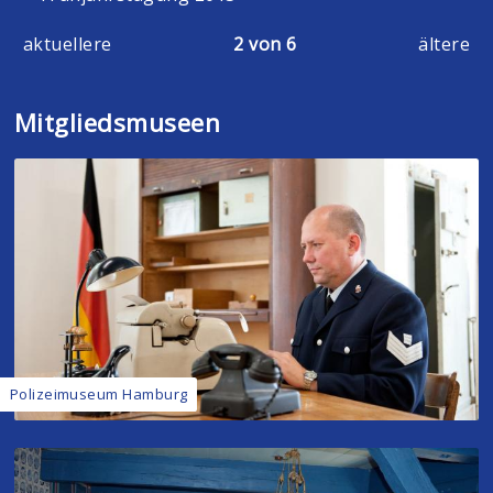
aktuellere
2 von 6
ältere
Mitgliedsmuseen
Polizeimuseum Hamburg